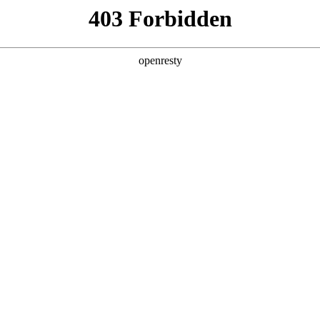
牌天地
全新一代 瑞虎9
瑞虎9X