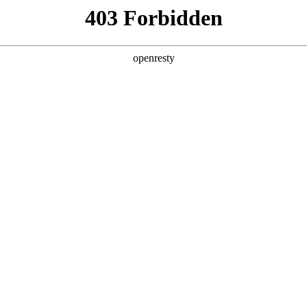
牌天地
预约品鉴
验，感受z6mg人生就是博汽车的驾乘动力，我们将根据
，以便更好为您提供试驾服务，信息提交成功后，服务中心
动与您联系！
1.选择您要驾驶的车型
全新一代 瑞虎9
瑞虎9X